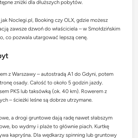
ępne zniżki dla dłuższych pobytów.
jak Noclegi.pl, Booking czy OLX, gdzie możesz
wacją zawsze dzwoń do właściciela – w Smołdzińskim
io, co pozwala utargować lepszą cenę.
byt
tem z Warszawy – autostradą A1 do Gdyni, potem
stronę osady. Całość to około 5 godzin jazdy.
usem PKS lub taksówką (ok. 40 km). Rowerem z
ych – ścieżki leśne są dobrze utrzymane.
owe, a drogi gruntowe dają radę nawet słabszym
e, bo wydmy i plaże to głównie piach. Kurtkę
wa kapryśna. Dla wędkarzy spinning lub gruntowy