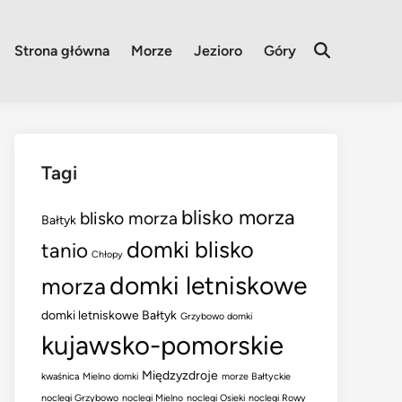
Strona główna
Morze
Jezioro
Góry
Open
Search
Tagi
blisko morza
blisko morza
Bałtyk
domki blisko
tanio
Chłopy
domki letniskowe
morza
domki letniskowe Bałtyk
Grzybowo domki
kujawsko-pomorskie
Międzyzdroje
kwaśnica
Mielno domki
morze Bałtyckie
noclegi Grzybowo
noclegi Mielno
noclegi Osieki
noclegi Rowy