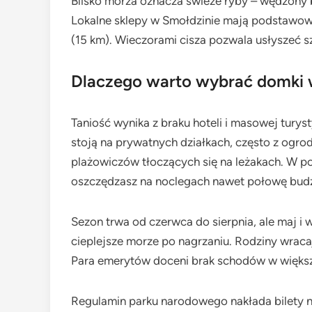
Blisko morza oznacza świeże ryby – wędzony 
Lokalne sklepy w Smołdzinie mają podstawowe
(15 km). Wieczorami cisza pozwala usłyszeć s
Dlaczego warto wybrać domki w 
Taniość wynika z braku hoteli i masowej turys
stoją na prywatnych działkach, często z ogro
plażowiczów tłoczących się na leżakach. W p
oszczędzasz na noclegach nawet połowę bud
Sezon trwa od czerwca do sierpnia, ale maj i 
cieplejsze morze po nagrzaniu. Rodziny wracaj
Para emerytów doceni brak schodów w większo
Regulamin parku narodowego nakłada bilety na