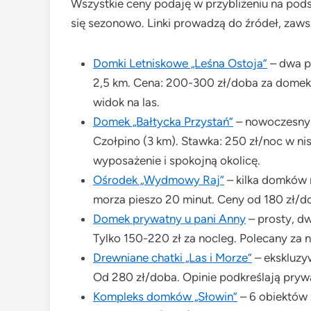
Wszystkie ceny podaję w przybliżeniu na pods
się sezonowo. Linki prowadzą do źródeł, zaws
Domki Letniskowe „Leśna Ostoja”
– dwa po
2,5 km. Cena: 200-300 zł/doba za domek 
widok na las.
Domek „Bałtycka Przystań”
– nowoczesny d
Czołpino (3 km). Stawka: 250 zł/noc w ni
wyposażenie i spokojną okolicę.
Ośrodek „Wydmowy Raj”
– kilka domków 
morza pieszo 20 minut. Ceny od 180 zł/do
Domek prywatny u pani Anny
– prosty, d
Tylko 150-220 zł za nocleg. Polecany za n
Drewniane chatki „Las i Morze”
– ekskluzyw
Od 280 zł/doba. Opinie podkreślają pryw
Kompleks domków „Słowin”
– 6 obiektów 