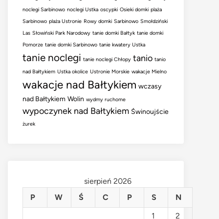
noclegi Sarbinowo
noclegi Ustka
oscypki
Osieki domki
plaża
Sarbinowo
plaża Ustronie
Rowy domki
Sarbinowo
Smołdziński
Las
Słowiński Park Narodowy
tanie domki Bałtyk
tanie domki
Pomorze
tanie domki Sarbinowo
tanie kwatery Ustka
tanie noclegi
tanio
tanie noclegi Chłopy
tanio
nad Bałtykiem
Ustka okolice
Ustronie Morskie
wakacje Mielno
wakacje nad Bałtykiem
wczasy
nad Bałtykiem
Wolin
wydmy ruchome
wypoczynek nad Bałtykiem
Świnoujście
żurek
sierpień 2026
P
W
Ś
C
P
S
N
1
2