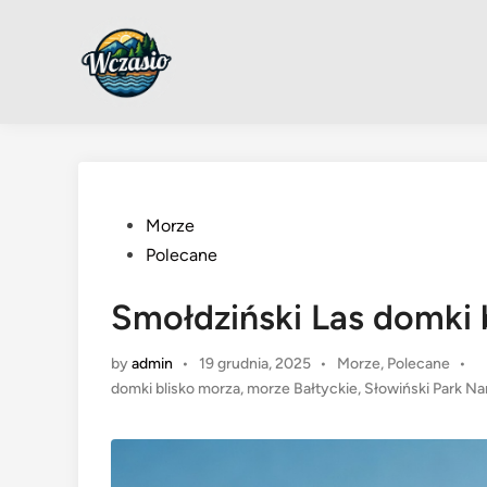
Skip
to
content
Posted
Morze
in
Polecane
Smołdziński Las domki 
Posted
by
admin
•
19 grudnia, 2025
•
Morze
,
Polecane
•
in
domki blisko morza
,
morze Bałtyckie
,
Słowiński Park N