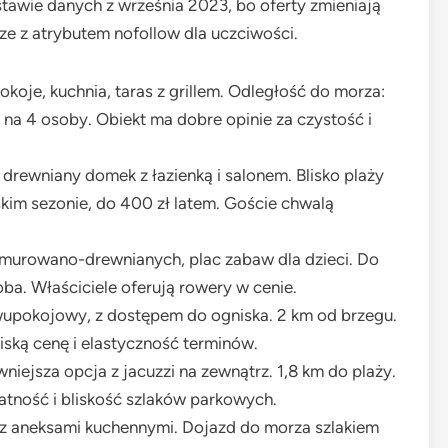
tawie danych z września 2023, bo oferty zmieniają
ze z atrybutem nofollow dla uczciwości.
koje, kuchnia, taras z grillem. Odległość do morza:
na 4 osoby. Obiekt ma dobre opinie za czystość i
rewniany domek z łazienką i salonem. Blisko plaży
skim sezonie, do 400 zł latem. Goście chwalą
murowano-drewnianych, plac zabaw dla dzieci. Do
ba. Właściciele oferują rowery w cenie.
wupokojowy, z dostępem do ogniska. 2 km od brzegu.
iską cenę i elastyczność terminów.
niejsza opcja z jacuzzi na zewnątrz. 1,8 km do plaży.
atność i bliskość szlaków parkowych.
z aneksami kuchennymi. Dojazd do morza szlakiem