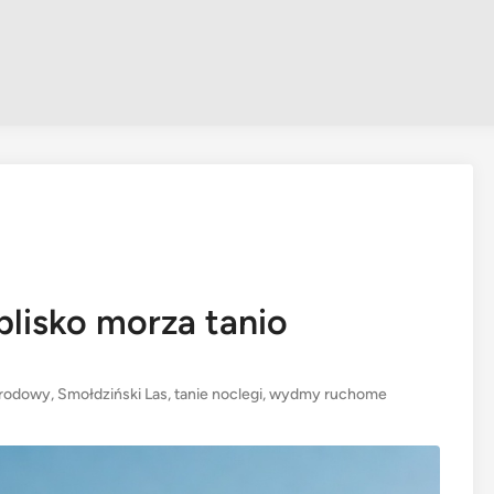
blisko morza tanio
arodowy
,
Smołdziński Las
,
tanie noclegi
,
wydmy ruchome