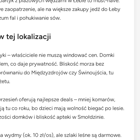
bałtyk z plażowych wędzarni w Łebie to must-have.
 zaopatrzenie, ale na większe zakupy jedź do Łeby
zum fal i pohukiwanie sów.
tej lokalizacji
tyki – właściciele nie muszą windować cen. Domki
dem, co daje prywatność. Bliskość morza bez
orównaniu do Międzyzdrojów czy Świnoujścia, tu
żetu.
wrzesień oferują najlepsze deals – mniej komarów,
ą tu co roku, bo dzieci mają wolność biegać po lesie.
ści domków i bliskość apteki w Smołdzinie.
 wydmy (ok. 10 zł/os), ale szlaki leśne są darmowe.