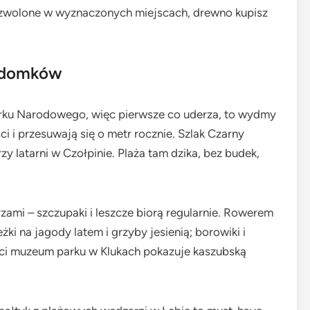
 dozwolone w wyznaczonych miejscach, drewno kupisz
d domków
arku Narodowego, więc pierwsze co uderza, to wydmy
i przesuwają się o metr rocznie. Szlak Czarny
zy latarni w Czołpinie. Plaża tam dzika, bez budek,
zami – szczupaki i leszcze biorą regularnie. Rowerem
ki na jagody latem i grzyby jesienią; borowiki i
ieci muzeum parku w Klukach pokazuje kaszubską