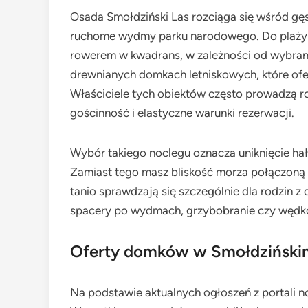
Osada Smołdziński Las rozciąga się wśród gę
ruchome wydmy parku narodowego. Do plaży w
rowerem w kwadrans, w zależności od wybraneg
drewnianych domkach letniskowych, które of
Właściciele tych obiektów często prowadzą ro
gościnność i elastyczne warunki rezerwacji.
Wybór takiego noclegu oznacza uniknięcie hał
Zamiast tego masz bliskość morza połączoną z
tanio sprawdzają się szczególnie dla rodzin 
spacery po wydmach, grzybobranie czy wędk
Oferty domków w Smołdzińskim
Na podstawie aktualnych ogłoszeń z portali n