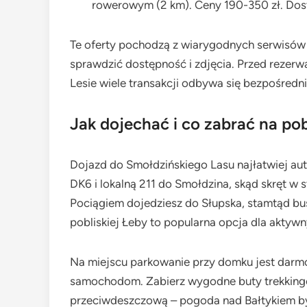
rowerowym (2 km). Ceny 190-350 zł. Dost
Te oferty pochodzą z wiarygodnych serwisów 
sprawdzić dostępność i zdjęcia. Przed rezer
Lesie wiele transakcji odbywa się bezpośredn
Jak dojechać i co zabrać na po
Dojazd do Smołdzińskiego Lasu najłatwiej au
DK6 i lokalną 211 do Smołdzina, skąd skręt w 
Pociągiem dojedziesz do Słupska, stamtąd b
pobliskiej Łeby to popularna opcja dla aktywn
Na miejscu parkowanie przy domku jest darm
samochodom. Zabierz wygodne buty trekkingow
przeciwdeszczową – pogoda nad Bałtykiem by