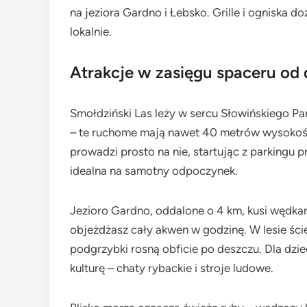
na jeziora Gardno i Łebsko. Grille i ogniska
lokalnie.
Atrakcje w zasięgu spaceru o
Smołdziński Las leży w sercu Słowińskiego P
– te ruchome mają nawet 40 metrów wysokości 
prowadzi prosto na nie, startując z parkingu pr
idealna na samotny odpoczynek.
Jezioro Gardno, oddalone o 4 km, kusi wędkar
objeżdżasz cały akwen w godzinę. W lesie ścież
podgrzybki rosną obficie po deszczu. Dla dz
kulturę – chaty rybackie i stroje ludowe.