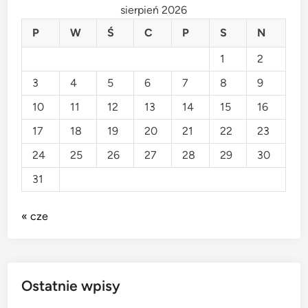
o
sierpień 2026
P
W
Ś
C
P
S
N
1
2
3
4
5
6
7
8
9
10
11
12
13
14
15
16
17
18
19
20
21
22
23
24
25
26
27
28
29
30
31
« cze
Ostatnie wpisy