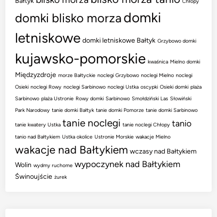
Bałtyk
o
Chłopy
m
domki
domki blisko morza
k
letniskowe
i
domki letniskowe Bałtyk
Grzybowo domki
b
kujawsko-pomorskie
l
kwaśnica
Mielno domki
i
Międzyzdroje
morze Bałtyckie
noclegi Grzybowo
noclegi Mielno
noclegi
s
Osieki
noclegi Rowy
noclegi Sarbinowo
noclegi Ustka
oscypki
Osieki domki
plaża
k
Sarbinowo
plaża Ustronie
Rowy domki
Sarbinowo
Smołdziński Las
Słowiński
o
Park Narodowy
tanie domki Bałtyk
tanie domki Pomorze
tanie domki Sarbinowo
m
tanie noclegi
tanio
tanie kwatery Ustka
tanie noclegi Chłopy
o
tanio nad Bałtykiem
Ustka okolice
Ustronie Morskie
wakacje Mielno
r
wakacje nad Bałtykiem
wczasy nad Bałtykiem
z
wypoczynek nad Bałtykiem
a
Wolin
wydmy ruchome
t
Świnoujście
żurek
a
n
i