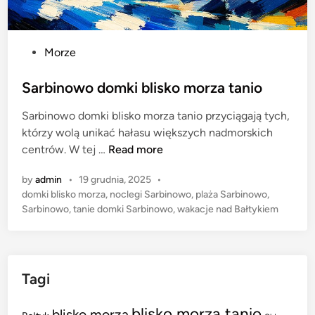
P
Morze
o
s
Sarbinowo domki blisko morza tanio
t
Sarbinowo domki blisko morza tanio przyciągają tych,
e
którzy wolą unikać hałasu większych nadmorskich
d
S
centrów. W tej …
Read more
i
a
n
by
admin
•
19 grudnia, 2025
•
r
domki blisko morza
,
noclegi Sarbinowo
,
plaża Sarbinowo
,
b
Sarbinowo
,
tanie domki Sarbinowo
,
wakacje nad Bałtykiem
i
n
o
w
Tagi
o
d
blisko morza tanio
blisko morza