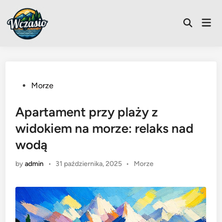
Skip
to
Mai
Open
content
Men
Search
Posted
Morze
in
Apartament przy plaży z
widokiem na morze: relaks nad
wodą
Posted
by
admin
•
31 października, 2025
•
Morze
in