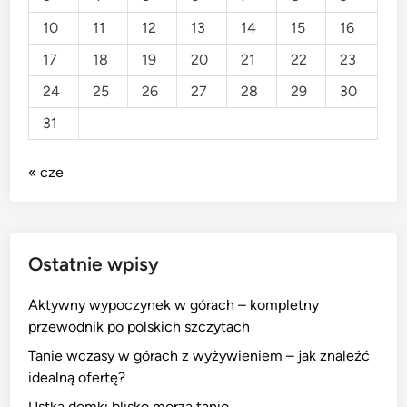
10
11
12
13
14
15
16
17
18
19
20
21
22
23
24
25
26
27
28
29
30
31
« cze
Ostatnie wpisy
Aktywny wypoczynek w górach – kompletny
przewodnik po polskich szczytach
Tanie wczasy w górach z wyżywieniem – jak znaleźć
idealną ofertę?
Ustka domki blisko morza tanio