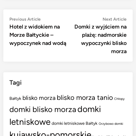
Nawigacja
Previous
Nex
Previous Article
Next Article
article:
artic
Hotel z widokiem na
Domki z wyjściem na
wpisu
Morze Bałtyckie –
plażę: nadmorskie
wypoczynek nad wodą
wypoczynki blisko
morza
Tagi
blisko morza tanio
blisko morza
Bałtyk
Chłopy
domki
domki blisko morza
letniskowe
domki letniskowe Bałtyk
Grzybowo domki
kujawsko-pomorskie