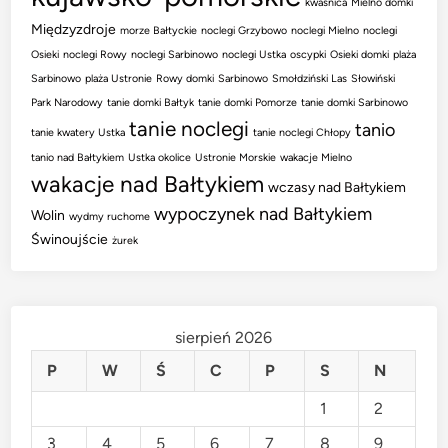
kwaśnica
Mielno domki
Międzyzdroje
morze Bałtyckie
noclegi Grzybowo
noclegi Mielno
noclegi
Osieki
noclegi Rowy
noclegi Sarbinowo
noclegi Ustka
oscypki
Osieki domki
plaża
Sarbinowo
plaża Ustronie
Rowy domki
Sarbinowo
Smołdziński Las
Słowiński
Park Narodowy
tanie domki Bałtyk
tanie domki Pomorze
tanie domki Sarbinowo
tanie noclegi
tanio
tanie kwatery Ustka
tanie noclegi Chłopy
tanio nad Bałtykiem
Ustka okolice
Ustronie Morskie
wakacje Mielno
wakacje nad Bałtykiem
wczasy nad Bałtykiem
wypoczynek nad Bałtykiem
Wolin
wydmy ruchome
Świnoujście
żurek
sierpień 2026
P
W
Ś
C
P
S
N
1
2
3
4
5
6
7
8
9