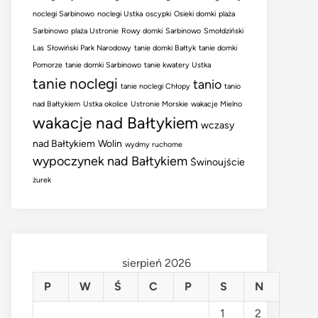
noclegi Sarbinowo
noclegi Ustka
oscypki
Osieki domki
plaża
Sarbinowo
plaża Ustronie
Rowy domki
Sarbinowo
Smołdziński
Las
Słowiński Park Narodowy
tanie domki Bałtyk
tanie domki
Pomorze
tanie domki Sarbinowo
tanie kwatery Ustka
tanie noclegi
tanio
tanie noclegi Chłopy
tanio
nad Bałtykiem
Ustka okolice
Ustronie Morskie
wakacje Mielno
wakacje nad Bałtykiem
wczasy
nad Bałtykiem
Wolin
wydmy ruchome
wypoczynek nad Bałtykiem
Świnoujście
żurek
sierpień 2026
P
W
Ś
C
P
S
N
1
2