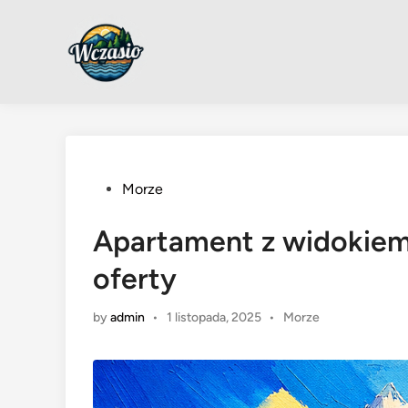
Skip
to
content
Posted
Morze
in
Apartament z widokiem 
oferty
Posted
by
admin
•
1 listopada, 2025
•
Morze
in