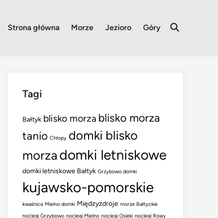
Strona główna
Morze
Jezioro
Góry
Open
Search
Tagi
blisko morza
blisko morza
Bałtyk
domki blisko
tanio
Chłopy
domki letniskowe
morza
domki letniskowe Bałtyk
Grzybowo domki
kujawsko-pomorskie
Międzyzdroje
kwaśnica
Mielno domki
morze Bałtyckie
noclegi Grzybowo
noclegi Mielno
noclegi Osieki
noclegi Rowy