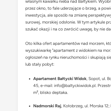
własnym kawałku nieba nad Bałtykiem. Wyobraź 
przez okno, to fale uderzające o brzeg, a powi
inwestycja, ale sposób na zmianę perspektywy
surowej, morskiej odsłonie. W tym artykule pr
szukać okazji i na co zwrócić uwagę, by nie 
Oto kilka ofert apartamentów nad morzem, kt
wyszukiwarkę "apartament z widokiem na morz
ogłoszeń na rynku nieruchomości i skupiają się
lub stały pobyt:
Apartament Bałtycki Widok
, Sopot, ul. 
45, e-mail: info@baltyckiwidok.pl. Prze
m², blisko deptaka.
Nadmorski Raj
, Kołobrzeg, ul. Morska 12; 