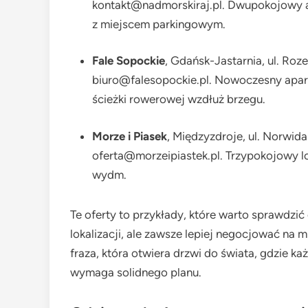
kontakt@nadmorskiraj.pl. Dwupokojowy ap
z miejscem parkingowym.
Fale Sopockie
, Gdańsk-Jastarnia, ul. Roze
biuro@falesopockie.pl. Nowoczesny apar
ścieżki rowerowej wzdłuż brzegu.
Morze i Piasek
, Międzyzdroje, ul. Norwida 
oferta@morzeipiastek.pl. Trzypokojowy l
wydm.
Te oferty to przykłady, które warto sprawdzić 
lokalizacji, ale zawsze lepiej negocjować na 
fraza, która otwiera drzwi do świata, gdzie k
wymaga solidnego planu.