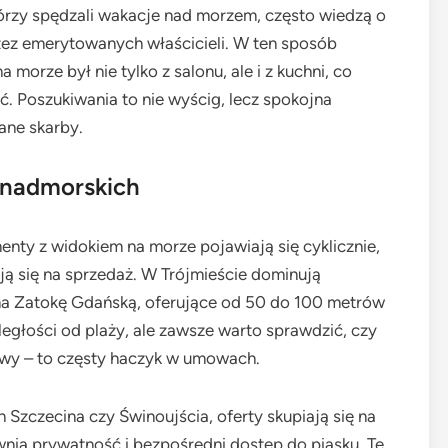
tórzy spędzali wakacje nad morzem, często wiedzą o
ez emerytowanych właścicieli. W ten sposób
morze był nie tylko z salonu, ale i z kuchni, co
. Poszukiwania to nie wyścig, lecz spokojna
ane skarby.
 nadmorskich
nty z widokiem na morze pojawiają się cyklicznie,
ją się na sprzedaż. W Trójmieście dominują
na Zatokę Gdańską, oferujące od 50 do 100 metrów
egłości od plaży, ale zawsze warto sprawdzić, czy
owy – to częsty haczyk w umowach.
 Szczecina czy Świnoujścia, oferty skupiają się na
nia prywatność i bezpośredni dostęp do piasku. Te