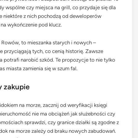
 wspólne czy miejsca na grill, co przydaje się dla
że niektóre z nich pochodzą od deweloperów
na wykończenie pod klucz.
 Rowów, to mieszanka starych i nowych –
 przyciągają tych, co cenią historię. Zawsze
 potrafi narobić szkód. Te propozycje to nie tylko
as miasta zamienia się w szum fal.
y zakupie
okiem na morze, zacznij od weryfikacji księgi
 nieruchomość nie ma obciążeń jak służebności czy
homościach sprawdzi, czy granice działki są zgodne z
idok na morze zależy od braku nowych zabudowań.