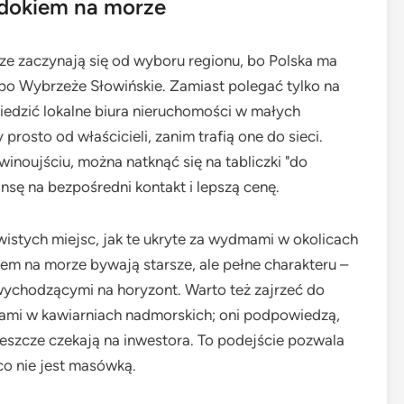
idokiem na morze
e zaczynają się od wyboru regionu, bo Polska ma
 po Wybrzeże Słowińskie. Zamiast polegać tylko na
edzić lokalne biura nieruchomości w małych
prosto od właścicieli, zanim trafią one do sieci.
noujściu, można natknąć się na tabliczki "do
nsę na bezpośredni kontakt i lepszą cenę.
wistych miejsc, jak te ukryte za wydmami w okolicach
iem na morze bywają starsze, ale pełne charakteru –
 wychodzącymi na horyzont. Warto też zajrzeć do
ami w kawiarniach nadmorskich; oni podpowiedzą,
 jeszcze czekają na inwestora. To podejście pozwala
co nie jest masówką.