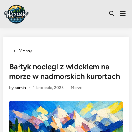
Skip
to
Mai
Open
content
Men
Search
Posted
Morze
in
Bałtyk noclegi z widokiem na
morze w nadmorskich kurortach
Posted
by
admin
•
1 listopada, 2025
•
Morze
in