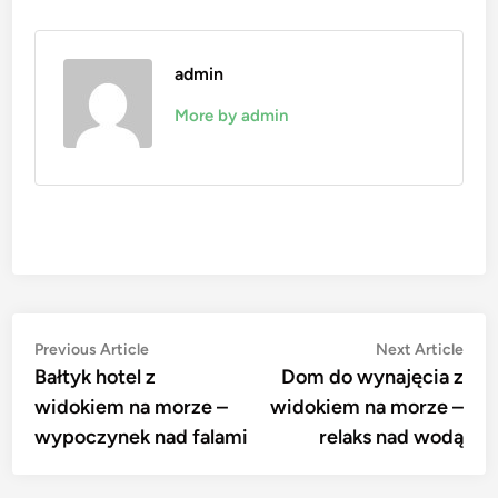
admin
More by admin
Nawigacja
Previous
Nex
Previous Article
Next Article
article:
artic
Bałtyk hotel z
Dom do wynajęcia z
wpisu
widokiem na morze –
widokiem na morze –
wypoczynek nad falami
relaks nad wodą