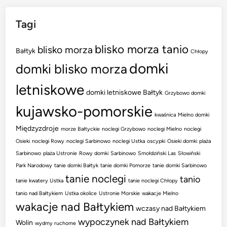
Tagi
blisko morza tanio
blisko morza
Bałtyk
Chłopy
domki
domki blisko morza
letniskowe
domki letniskowe Bałtyk
Grzybowo domki
kujawsko-pomorskie
kwaśnica
Mielno domki
Międzyzdroje
morze Bałtyckie
noclegi Grzybowo
noclegi Mielno
noclegi
Osieki
noclegi Rowy
noclegi Sarbinowo
noclegi Ustka
oscypki
Osieki domki
plaża
Sarbinowo
plaża Ustronie
Rowy domki
Sarbinowo
Smołdziński Las
Słowiński
Park Narodowy
tanie domki Bałtyk
tanie domki Pomorze
tanie domki Sarbinowo
tanie noclegi
tanio
tanie kwatery Ustka
tanie noclegi Chłopy
tanio nad Bałtykiem
Ustka okolice
Ustronie Morskie
wakacje Mielno
wakacje nad Bałtykiem
wczasy nad Bałtykiem
wypoczynek nad Bałtykiem
Wolin
wydmy ruchome