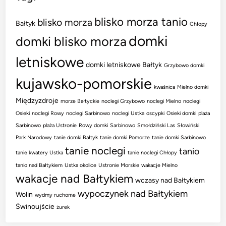
blisko morza tanio
blisko morza
Bałtyk
Chłopy
domki
domki blisko morza
letniskowe
domki letniskowe Bałtyk
Grzybowo domki
kujawsko-pomorskie
kwaśnica
Mielno domki
Międzyzdroje
morze Bałtyckie
noclegi Grzybowo
noclegi Mielno
noclegi
Osieki
noclegi Rowy
noclegi Sarbinowo
noclegi Ustka
oscypki
Osieki domki
plaża
Sarbinowo
plaża Ustronie
Rowy domki
Sarbinowo
Smołdziński Las
Słowiński
Park Narodowy
tanie domki Bałtyk
tanie domki Pomorze
tanie domki Sarbinowo
tanie noclegi
tanio
tanie kwatery Ustka
tanie noclegi Chłopy
tanio nad Bałtykiem
Ustka okolice
Ustronie Morskie
wakacje Mielno
wakacje nad Bałtykiem
wczasy nad Bałtykiem
wypoczynek nad Bałtykiem
Wolin
wydmy ruchome
Świnoujście
żurek