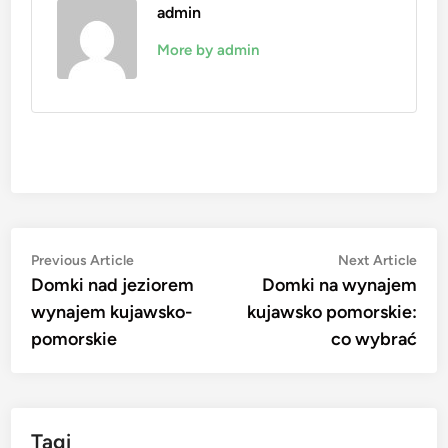
admin
More by admin
Nawigacja
Previous
Nex
Previous Article
Next Article
article:
artic
Domki nad jeziorem
Domki na wynajem
wpisu
wynajem kujawsko-
kujawsko pomorskie:
pomorskie
co wybrać
Tagi