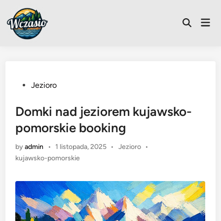
Skip
to
Mai
Open
content
Men
Search
Posted
Jezioro
in
Domki nad jeziorem kujawsko-
pomorskie booking
Posted
by
admin
•
1 listopada, 2025
•
Jezioro
•
in
kujawsko-pomorskie