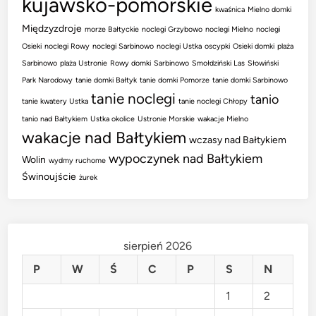
kujawsko-pomorskie
kwaśnica
Mielno domki
Międzyzdroje
morze Bałtyckie
noclegi Grzybowo
noclegi Mielno
noclegi
Osieki
noclegi Rowy
noclegi Sarbinowo
noclegi Ustka
oscypki
Osieki domki
plaża
Sarbinowo
plaża Ustronie
Rowy domki
Sarbinowo
Smołdziński Las
Słowiński
Park Narodowy
tanie domki Bałtyk
tanie domki Pomorze
tanie domki Sarbinowo
tanie noclegi
tanio
tanie kwatery Ustka
tanie noclegi Chłopy
tanio nad Bałtykiem
Ustka okolice
Ustronie Morskie
wakacje Mielno
wakacje nad Bałtykiem
wczasy nad Bałtykiem
wypoczynek nad Bałtykiem
Wolin
wydmy ruchome
Świnoujście
żurek
sierpień 2026
P
W
Ś
C
P
S
N
1
2