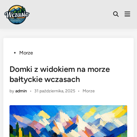
Skip
to
Mai
Open
content
Men
Search
Posted
Morze
in
Domki z widokiem na morze
bałtyckie wczasach
Posted
by
admin
•
31 października, 2025
•
Morze
in