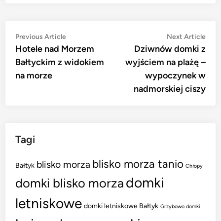
Nawigacja
Previous
Nex
Previous Article
Next Article
article:
artic
Hotele nad Morzem
Dziwnów domki z
wpisu
Bałtyckim z widokiem
wyjściem na plażę –
na morze
wypoczynek w
nadmorskiej ciszy
Tagi
blisko morza tanio
blisko morza
Bałtyk
Chłopy
domki
domki blisko morza
letniskowe
domki letniskowe Bałtyk
Grzybowo domki