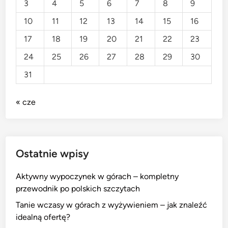
3
4
5
6
7
8
9
10
11
12
13
14
15
16
17
18
19
20
21
22
23
24
25
26
27
28
29
30
31
« cze
Ostatnie wpisy
Aktywny wypoczynek w górach – kompletny
przewodnik po polskich szczytach
Tanie wczasy w górach z wyżywieniem – jak znaleźć
idealną ofertę?