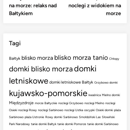
wpisu
na morze: relaks nad
noclegi z widokiem na
Bałtykiem
morze
Tagi
blisko morza tanio
blisko morza
Bałtyk
Chłopy
domki
domki blisko morza
letniskowe
domki letniskowe Bałtyk
Grzybowo domki
kujawsko-pomorskie
kwaśnica
Mielno domki
Międzyzdroje
morze Bałtyckie
noclegi Grzybowo
noclegi Mielno
noclegi
Osieki
noclegi Rowy
noclegi Sarbinowo
noclegi Ustka
oscypki
Osieki domki
plaża
Sarbinowo
plaża Ustronie
Rowy domki
Sarbinowo
Smołdziński Las
Słowiński
Park Narodowy
tanie domki Bałtyk
tanie domki Pomorze
tanie domki Sarbinowo