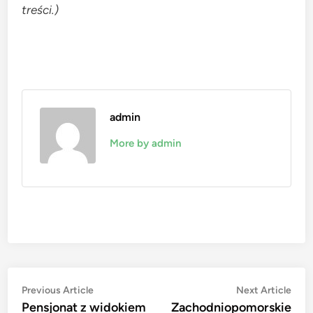
treści.)
admin
More by admin
Nawigacja
Previous
Nex
Previous Article
Next Article
article:
artic
Pensjonat z widokiem
Zachodniopomorskie