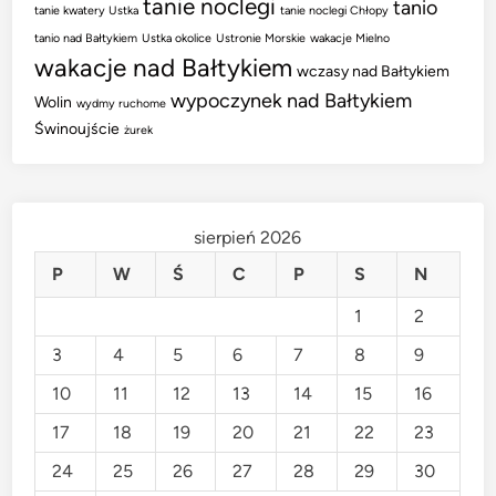
tanie noclegi
tanio
tanie kwatery Ustka
tanie noclegi Chłopy
tanio nad Bałtykiem
Ustka okolice
Ustronie Morskie
wakacje Mielno
wakacje nad Bałtykiem
wczasy nad Bałtykiem
wypoczynek nad Bałtykiem
Wolin
wydmy ruchome
Świnoujście
żurek
sierpień 2026
P
W
Ś
C
P
S
N
1
2
3
4
5
6
7
8
9
10
11
12
13
14
15
16
17
18
19
20
21
22
23
24
25
26
27
28
29
30