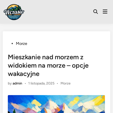
Skip
to
Mai
Open
content
Men
Search
Posted
Morze
in
Mieszkanie nad morzem z
widokiem na morze – opcje
wakacyjne
Posted
by
admin
•
1 listopada, 2025
•
Morze
in