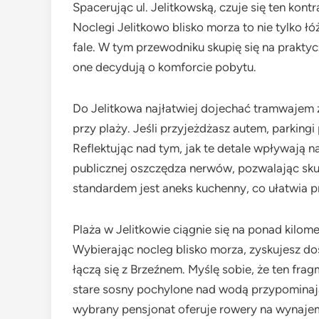
Spacerując ul. Jelitkowską, czuje się ten kontr
Noclegi Jelitkowo blisko morza to nie tylko ł
fale. W tym przewodniku skupię się na prakty
one decydują o komforcie pobytu.
Do Jelitkowa najłatwiej dojechać tramwajem z 
przy plaży. Jeśli przyjeżdżasz autem, parking
Reflektując nad tym, jak te detale wpływają 
publicznej oszczędza nerwów, pozwalając sk
standardem jest aneks kuchenny, co ułatwia 
Plaża w Jelitkowie ciągnie się na ponad kilome
Wybierając nocleg blisko morza, zyskujesz d
łączą się z Brzeźnem. Myślę sobie, że ten fr
stare sosny pochylone nad wodą przypominaj
wybrany pensjonat oferuje rowery na wynaje