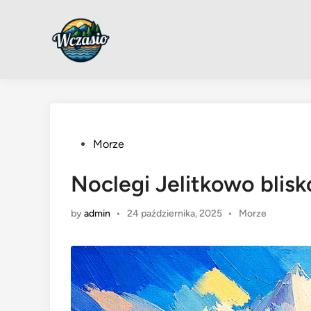
Skip
to
content
Posted
Morze
in
Noclegi Jelitkowo blis
Posted
by
admin
•
24 października, 2025
•
Morze
in