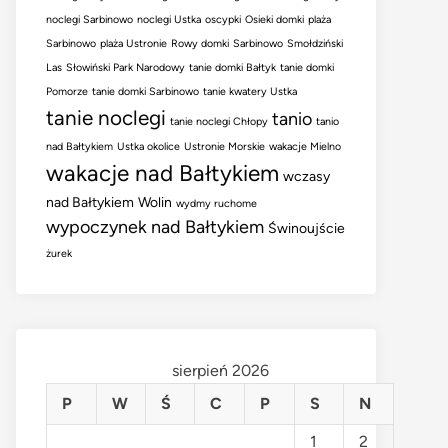
noclegi Sarbinowo
noclegi Ustka
oscypki
Osieki domki
plaża
Sarbinowo
plaża Ustronie
Rowy domki
Sarbinowo
Smołdziński
Las
Słowiński Park Narodowy
tanie domki Bałtyk
tanie domki
Pomorze
tanie domki Sarbinowo
tanie kwatery Ustka
tanie noclegi
tanio
tanie noclegi Chłopy
tanio
nad Bałtykiem
Ustka okolice
Ustronie Morskie
wakacje Mielno
wakacje nad Bałtykiem
wczasy
nad Bałtykiem
Wolin
wydmy ruchome
wypoczynek nad Bałtykiem
Świnoujście
żurek
sierpień 2026
P
W
Ś
C
P
S
N
1
2