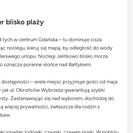
 blisko plaży
od tych w centrum Gdańska – tu dominuje cisza
ąc noclegu, kieruj się mapą, by odległość do wody
leniwego urlopu. Noclegi Jelitkowo blisko morza
o oznacza poranne słońce nad Bałtykiem.
 dostępności – wiele miejsc przyjmuje gości od maja
y jak ul. Obrońców Wybrzeża gwarantują szybki
czysty. Zastanawiając się nad wyborem, dochodzę do
ą więcej prywatności, zwłaszcza dla rodzin z
obaw.
cjonalne: lodówki, czajniki, czasem pralki. W pobliżu