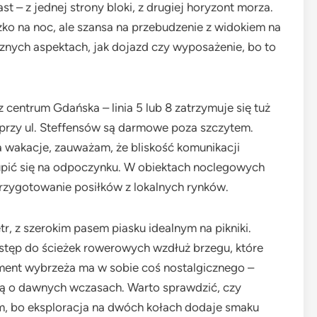
ast – z jednej strony bloki, z drugiej horyzont morza.
óżko na noc, ale szansa na przebudzenie z widokiem na
cznych aspektach, jak dojazd czy wyposażenie, bo to
centrum Gdańska – linia 5 lub 8 zatrzymuje się tuż
i przy ul. Steffensów są darmowe poza szczytem.
na wakacje, zauważam, że bliskość komunikacji
upić się na odpoczynku. W obiektach noclegowych
przygotowanie posiłków z lokalnych rynków.
tr, z szerokim pasem piasku idealnym na pikniki.
ostęp do ścieżek rowerowych wzdłuż brzegu, które
agment wybrzeża ma w sobie coś nostalgicznego –
ą o dawnych wczasach. Warto sprawdzić, czy
m, bo eksploracja na dwóch kołach dodaje smaku