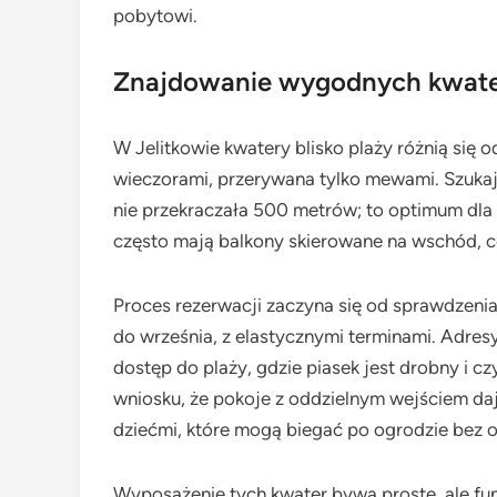
pobytowi.
Znajdowanie wygodnych kwater
W Jelitkowie kwatery blisko plaży różnią się 
wieczorami, przerywana tylko mewami. Szukaj
nie przekraczała 500 metrów; to optimum dla 
często mają balkony skierowane na wschód, c
Proces rezerwacji zaczyna się od sprawdzenia
do września, z elastycznymi terminami. Adres
dostęp do plaży, gdzie piasek jest drobny i 
wniosku, że pokoje z oddzielnym wejściem daj
dziećmi, które mogą biegać po ogrodzie bez 
Wyposażenie tych kwater bywa proste, ale funk