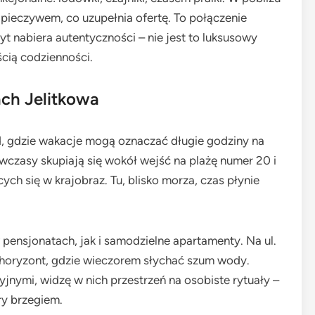
 pieczywem, co uzupełnia ofertę. To połączenie
t nabiera autentyczności – nie jest to luksusowy
ścią codzienności.
ach Jelitkowa
, gdzie wakacje mogą oznaczać długie godziny na
 wczasy skupiają się wokół wejść na plażę numer 20 i
ych się w krajobraz. Tu, blisko morza, czas płynie
ensjonatach, jak i samodzielne apartamenty. Na ul.
a horyzont, gdzie wieczorem słychać szum wody.
yjnymi, widzę w nich przestrzeń na osobiste rytuały –
ry brzegiem.