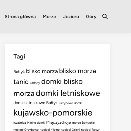
Strona główna
Morze
Jezioro
Góry
Open
Search
Tagi
blisko morza
blisko morza
Bałtyk
domki blisko
tanio
Chłopy
domki letniskowe
morza
domki letniskowe Bałtyk
Grzybowo domki
kujawsko-pomorskie
Międzyzdroje
kwaśnica
Mielno domki
morze Bałtyckie
noclegi Grzybowo
noclegi Mielno
noclegi Osieki
noclegi Rowy