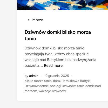
P
Morze
o
s
Dziwnów domki blisko morza
t
tanio
e
Dziwnów domki blisko morza tanio
d
przyciągają tych, którzy chcą spędzić
i
wakacje nad Bałtykiem bez nadwyrężania
n
D
budżetu. …
Read more
z
by
admin
•
19 grudnia, 2025
•
i
blisko morza tanio
,
domki letniskowe Bałtyk
,
w
Dziwnów domki
,
noclegi Dziwnów
,
tanie domki nad
n
morzem
,
wakacje Dziwnów
ó
w
d