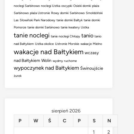
noclegi Sarbinowo
noclegi Ustka
oscypki
Osieki domki
plaża
Sarbinowo
plaża Ustronie
Rowy domki
Sarbinowo
Smołdziński
Las
Słowiński Park Narodowy
tanie domki Bałtyk
tanie domki
Pomorze
tanie domki Sarbinowo
tanie kwatery Ustka
tanie noclegi
tanio
tanie noclegi Chłopy
tanio
nad Bałtykiem
Ustka okolice
Ustronie Morskie
wakacje Mielno
wakacje nad Bałtykiem
wczasy
nad Bałtykiem
Wolin
wydmy ruchome
wypoczynek nad Bałtykiem
Świnoujście
żurek
sierpień 2026
P
W
Ś
C
P
S
N
1
2