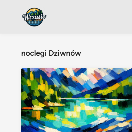
Skip
to
content
noclegi Dziwnów