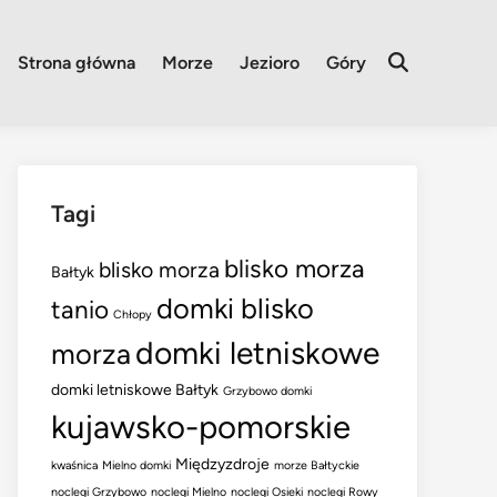
Strona główna
Morze
Jezioro
Góry
Open
Search
Tagi
blisko morza
blisko morza
Bałtyk
domki blisko
tanio
Chłopy
domki letniskowe
morza
domki letniskowe Bałtyk
Grzybowo domki
kujawsko-pomorskie
Międzyzdroje
kwaśnica
Mielno domki
morze Bałtyckie
noclegi Grzybowo
noclegi Mielno
noclegi Osieki
noclegi Rowy