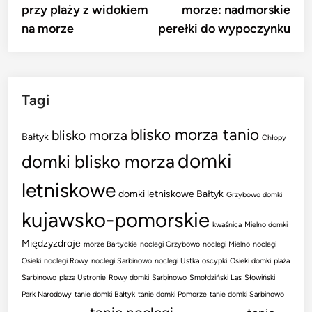
przy plaży z widokiem
morze: nadmorskie
na morze
perełki do wypoczynku
Tagi
blisko morza tanio
blisko morza
Bałtyk
Chłopy
domki
domki blisko morza
letniskowe
domki letniskowe Bałtyk
Grzybowo domki
kujawsko-pomorskie
kwaśnica
Mielno domki
Międzyzdroje
morze Bałtyckie
noclegi Grzybowo
noclegi Mielno
noclegi
Osieki
noclegi Rowy
noclegi Sarbinowo
noclegi Ustka
oscypki
Osieki domki
plaża
Sarbinowo
plaża Ustronie
Rowy domki
Sarbinowo
Smołdziński Las
Słowiński
Park Narodowy
tanie domki Bałtyk
tanie domki Pomorze
tanie domki Sarbinowo