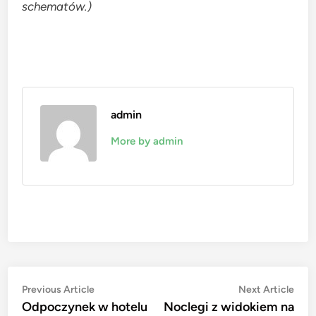
schematów.)
admin
More by admin
Nawigacja
Previous
Nex
Previous Article
Next Article
article:
artic
Odpoczynek w hotelu
Noclegi z widokiem na
wpisu