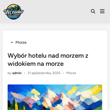
Skip
to
Mai
Open
content
Men
Search
Posted
Morze
in
Wybór hotelu nad morzem z
widokiem na morze
Posted
by
admin
•
31 października, 2025
•
Morze
in