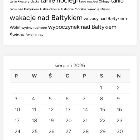
tanie noclegi
tanio
tanie kwatery Ustka
tanie noclegi Chłopy
tanio nad Bałtykiem
Ustka okolice
Ustronie Morskie
wakacje Mielno
wakacje nad Bałtykiem
wczasy nad Bałtykiem
wypoczynek nad Bałtykiem
Wolin
wydmy ruchome
Świnoujście
żurek
sierpień 2026
P
W
Ś
C
P
S
N
1
2
3
4
5
6
7
8
9
10
11
12
13
14
15
16
17
18
19
20
21
22
23
24
25
26
27
28
29
30